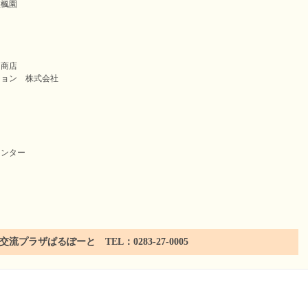
悠楓園
岡商店
ション 株式会社
センター
プラザぱるぽーと TEL：0283-27-0005