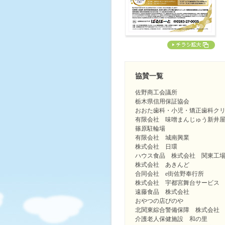
協賛一覧
佐野商工会議所
栃木県信用保証協会
おおた歯科・小児・矯正歯科ク
有限会社 味噌まんじゅう新井
篠原駐輪場
有限会社 城南興業
株式会社 日環
ハウス食品 株式会社 関東工
株式会社 あきんど
合同会社 e街佐野奉行所
株式会社 宇都宮舞台サービス
遠藤食品 株式会社
おやつの店ぴのや
北関東綜合警備保障 株式会社
介護老人保健施設 和の里