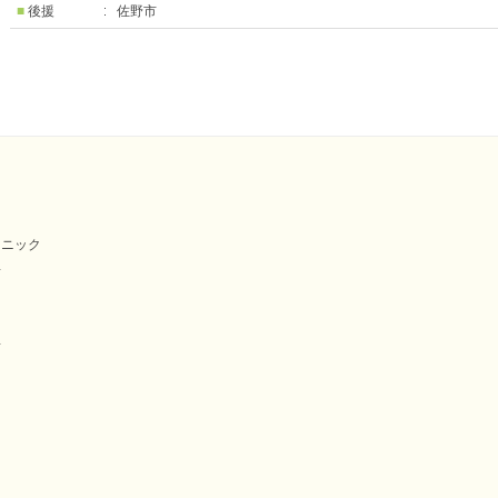
■
後援
佐野市
リニック
屋
場