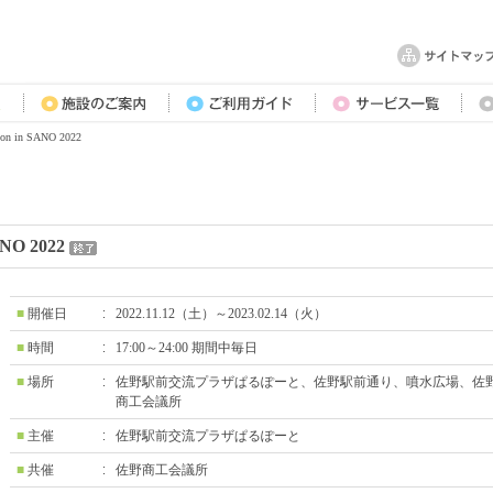
tion in SANO 2022
SANO 2022
■
開催日
2022.11.12（土）～2023.02.14（火）
■
時間
17:00～24:00 期間中毎日
■
場所
佐野駅前交流プラザぱるぽーと、佐野駅前通り、噴水広場、佐
商工会議所
■
主催
佐野駅前交流プラザぱるぽーと
■
共催
佐野商工会議所