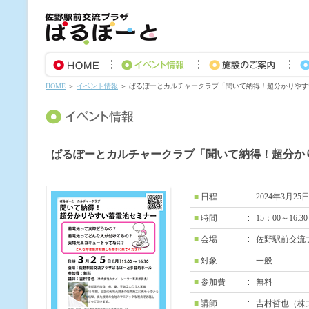
HOME
＞
イベント情報
＞ ぱるぽーとカルチャークラブ「聞いて納得！超分かりやす
ぱるぽーとカルチャークラブ「聞いて納得！超分か
■
日程
2024年3月2
■
時間
15：00～16:30
■
会場
佐野駅前交流
■
対象
一般
■
参加費
無料
■
講師
吉村哲也（株